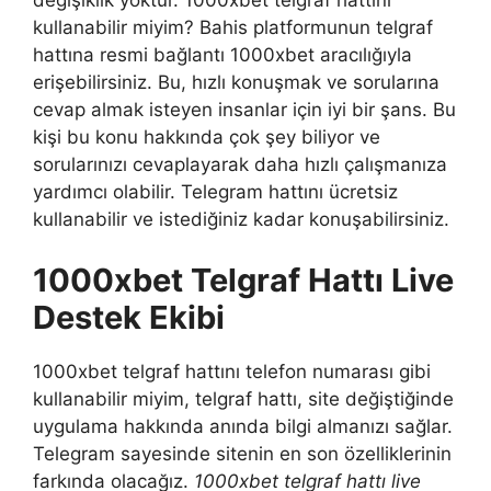
değişiklik yoktur. 1000xbet telgraf hattını
kullanabilir miyim? Bahis platformunun telgraf
hattına resmi bağlantı 1000xbet aracılığıyla
erişebilirsiniz. Bu, hızlı konuşmak ve sorularına
cevap almak isteyen insanlar için iyi bir şans. Bu
kişi bu konu hakkında çok şey biliyor ve
sorularınızı cevaplayarak daha hızlı çalışmanıza
yardımcı olabilir. Telegram hattını ücretsiz
kullanabilir ve istediğiniz kadar konuşabilirsiniz.
1000xbet Telgraf Hattı Live
Destek Ekibi
1000xbet telgraf hattını telefon numarası gibi
kullanabilir miyim, telgraf hattı, site değiştiğinde
uygulama hakkında anında bilgi almanızı sağlar.
Telegram sayesinde sitenin en son özelliklerinin
farkında olacağız.
1000xbet telgraf hattı live