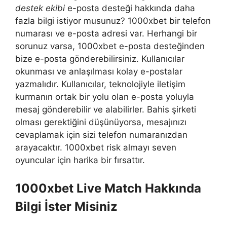
destek ekibi
e-posta desteği hakkında daha
fazla bilgi istiyor musunuz? 1000xbet bir telefon
numarası ve e-posta adresi var. Herhangi bir
sorunuz varsa, 1000xbet e-posta desteğinden
bize e-posta gönderebilirsiniz. Kullanıcılar
okunması ve anlaşılması kolay e-postalar
yazmalıdır. Kullanıcılar, teknolojiyle iletişim
kurmanın ortak bir yolu olan e-posta yoluyla
mesaj gönderebilir ve alabilirler. Bahis şirketi
olması gerektiğini düşünüyorsa, mesajınızı
cevaplamak için sizi telefon numaranızdan
arayacaktır. 1000xbet risk almayı seven
oyuncular için harika bir fırsattır.
1000xbet Live Match Hakkında
Bilgi İster Misiniz