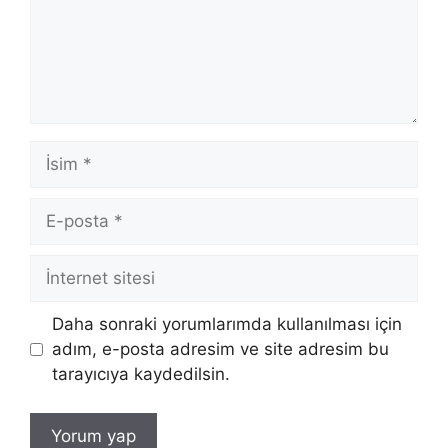
İsim
E-
posta
İnternet
sitesi
Daha sonraki yorumlarımda kullanılması için
adım, e-posta adresim ve site adresim bu
tarayıcıya kaydedilsin.