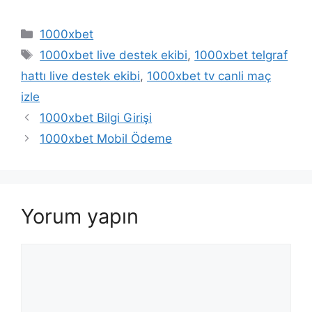
Kategoriler
1000xbet
Etiketler
1000xbet live destek ekibi
,
1000xbet telgraf
hattı live destek ekibi
,
1000xbet tv canli maç
izle
1000xbet Bilgi Girişi
1000xbet Mobil Ödeme
Yorum yapın
Yorum