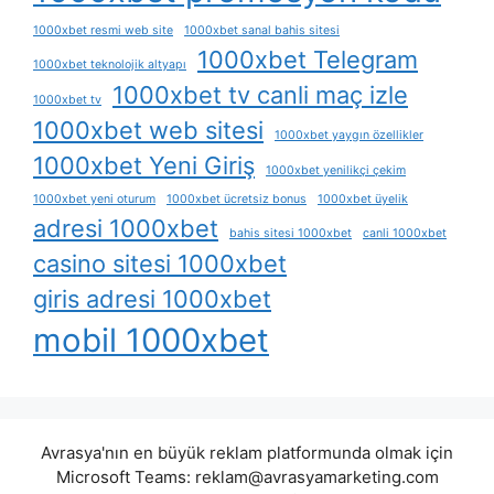
1000xbet resmi web site
1000xbet sanal bahis sitesi
1000xbet Telegram
1000xbet teknolojik altyapı
1000xbet tv canli maç izle
1000xbet tv
1000xbet web sitesi
1000xbet yaygın özellikler
1000xbet Yeni Giriş
1000xbet yenilikçi çekim
1000xbet yeni oturum
1000xbet ücretsiz bonus
1000xbet üyelik
adresi 1000xbet
bahis sitesi 1000xbet
canli 1000xbet
casino sitesi 1000xbet
giris adresi 1000xbet
mobil 1000xbet
Avrasya'nın en büyük reklam platformunda olmak için
Microsoft Teams:
reklam@avrasyamarketing.com