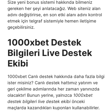
Size yeni bonus sistemi hakkında bilmeniz
gereken her şeyi anlatacağız. Web siteniz alan
adını değiştirirse, en son etki alanı adını kontrol
etmek için telgraf sistemiyle hemen iletişime
geçebilirsiniz.
1000xbet Destek
Bilgileri Live Destek
Ekibi
1000xbet Canlı destek hakkında daha fazla bilgi
ister misiniz? Canlı destek hattımız yatırım ve
geri çekilme adımlarında her zaman yanınızda
olacaktır! Bunun yerine, yalnızca
1000xbet
destek bilgileri live destek ekibi
önceki
maçlarda kazandıkları kuponları kullanabilirler.