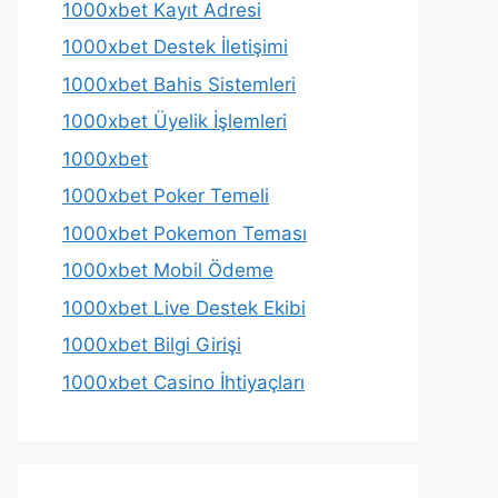
1000xbet Kayıt Adresi
1000xbet Destek İletişimi
1000xbet Bahis Sistemleri
1000xbet Üyelik İşlemleri
1000xbet
1000xbet Poker Temeli
1000xbet Pokemon Teması
1000xbet Mobil Ödeme
1000xbet Live Destek Ekibi
1000xbet Bilgi Girişi
1000xbet Casino İhtiyaçları