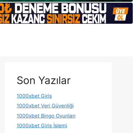
Son Yazılar
1000xbet Giriş
1000xbet Veri Güvenliği
1000xbet Bingo Oyunları
1000xbet Giriş İşlemi