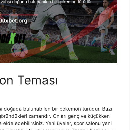
on Teması
 doğada bulunabilen bir pokemon türüdür. Bazı
y göründükleri zamandır. Onları genç ve küçükken
 elde edebilirsiniz. Yeni üyeler, spor salonu yeni