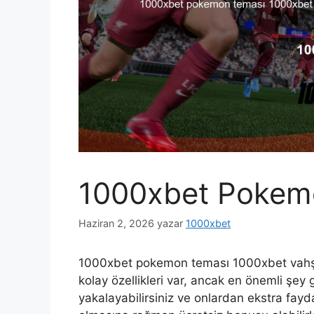
1000xbet Pokem
Haziran 2, 2026
yazar
1000xbet
1000xbet pokemon teması 1000xbet vahşi
kolay özellikleri var, ancak en önemli şe
yakalayabilirsiniz ve onlardan ekstra fayda