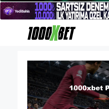
İçeriğe
atla