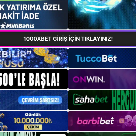
1000XBET GİRİŞ İÇİN TIKLAYINIZ!