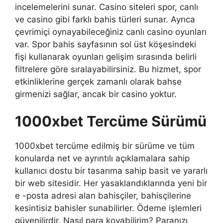
incelemelerini sunar. Casino siteleri spor, canlı
ve casino gibi farklı bahis türleri sunar. Ayrıca
çevrimiçi oynayabileceğiniz canlı casino oyunları
var. Spor bahis sayfasının sol üst köşesindeki
fişi kullanarak oyunları gelişim sırasında belirli
filtrelere göre sıralayabilirsiniz. Bu hizmet, spor
etkinliklerine gerçek zamanlı olarak bahse
girmenizi sağlar, ancak bir casino yoktur.
1000xbet Tercüme Sürümü
1000xbet tercüme edilmiş bir sürüme ve tüm
konularda net ve ayrıntılı açıklamalara sahip
kullanıcı dostu bir tasarıma sahip basit ve yararlı
bir web sitesidir. Her yasaklandıklarında yeni bir
e -posta adresi alan bahisçiler, bahisçilerine
kesintisiz bahisler sunabilirler. Ödeme işlemleri
güvenilirdir. Nasıl para koyabilirim? Paranızı