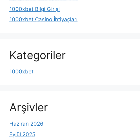
1000xbet Bilgi Girişi
1000xbet Casino İhtiyaçları
Kategoriler
1000xbet
Arşivler
Haziran 2026
Eylül 2025