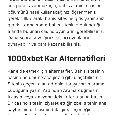
çok para kazanmak için, bahis alanının casino
bölümünü nasıl kullanacağınızı öğrenmeniz
gerekir. İlk olarak, bahis sitesine giriş yapmanız
gerekir, daha sonra bahis sitesinin bulunduğu
alanda bulunan casino oyunlarını görebilirsiniz.
Daha sonra sevdiğiniz casino oyunlarını
oynayabilir ve para kazanabilirsiniz.
1000xbet Kar Alternatifleri
Kar elde etmek için alternatifler. Bahis sitesinin
casino bölümüne aşağıdaki gibi ulaşabilirsiniz:
Sitenin geçerli alan adresini tarayıcınızın arama
çubuğuna yazın. Ardından Arama düğmesini
tıklayın veya klavyenizdeki Enter tuşuna basın.
Bir casino sitesini ziyaret ettiğinizde, sitenin ana
sayfasının üst kısmındaki giriş seçeneğini