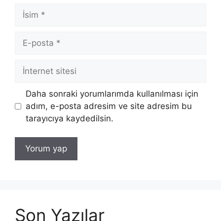
İsim
E-
posta
İnternet
sitesi
Daha sonraki yorumlarımda kullanılması için
adım, e-posta adresim ve site adresim bu
tarayıcıya kaydedilsin.
Son Yazılar