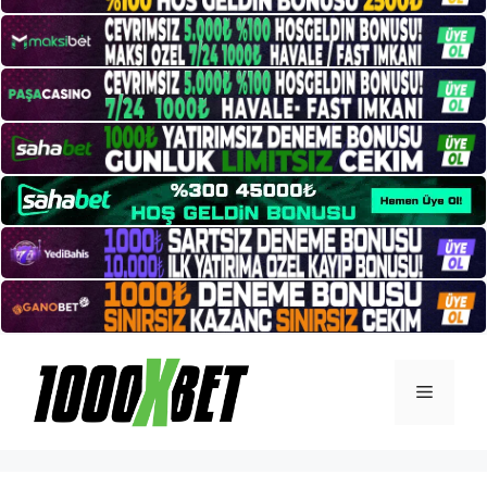
İçeriğe
atla
Menü