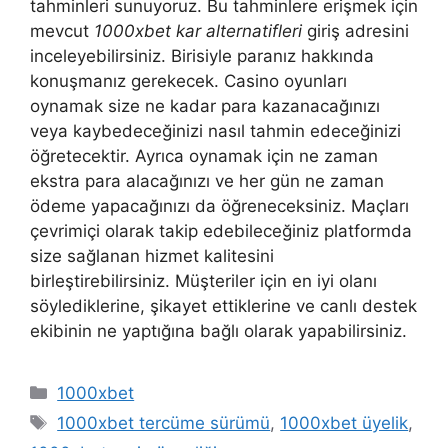
tahminleri sunuyoruz. Bu tahminlere erişmek için
mevcut
1000xbet kar alternatifleri
giriş adresini
inceleyebilirsiniz. Birisiyle paranız hakkında
konuşmanız gerekecek. Casino oyunları
oynamak size ne kadar para kazanacağınızı
veya kaybedeceğinizi nasıl tahmin edeceğinizi
öğretecektir. Ayrıca oynamak için ne zaman
ekstra para alacağınızı ve her gün ne zaman
ödeme yapacağınızı da öğreneceksiniz. Maçları
çevrimiçi olarak takip edebileceğiniz platformda
size sağlanan hizmet kalitesini
birleştirebilirsiniz. Müşteriler için en iyi olanı
söylediklerine, şikayet ettiklerine ve canlı destek
ekibinin ne yaptığına bağlı olarak yapabilirsiniz.
Kategoriler
1000xbet
Etiketler
1000xbet tercüme sürümü
,
1000xbet üyelik
,