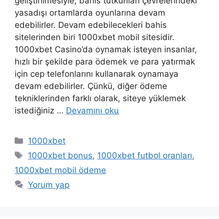
geliştirilmesiyle, bahis tutkunları çevrelerindeki
yasadışı ortamlarda oyunlarına devam
edebilirler. Devam edebilecekleri bahis
sitelerinden biri 1000xbet mobil sitesidir.
1000xbet Casino’da oynamak isteyen insanlar,
hızlı bir şekilde para ödemek ve para yatırmak
için cep telefonlarını kullanarak oynamaya
devam edebilirler. Çünkü, diğer ödeme
tekniklerinden farklı olarak, siteye yüklemek
istediğiniz …
Devamını oku
Kategoriler
1000xbet
Etiketler
1000xbet bonus
,
1000xbet futbol oranları
,
1000xbet mobil ödeme
Yorum yap