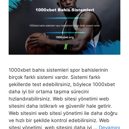
1000xbet bahis sistemleri spor bahislerinin
birçok farklı sistemi vardır. Sistemi farklı
şekillerde test edebilirsiniz, böylece 1000xbet
daha iyi bir ortama taşıma sürecini
hızlandırabilirsiniz. Web sitesi yönetimi web
sitesini daha istikrarlı ve güvenilir hale getirir.
Web sitesini web sitesi yönetimi ile daha doğru
ve hızlı bir şekilde kontrol edebilirsiniz. Web
sitesi yönetimi, web sitesini daha iyi …
Devamını