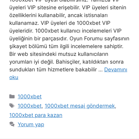
üyeleri VIP sitesine erişebilir. VIP üyeleri sitenin
özelliklerini kullanabilir, ancak istisnaları
kullanamaz. VIP üyeleri de 1000xbet VIP
üyeleridir. 1000xbet kullanıcı incelemeleri VIP
üyeliğinin bir parçasıdır. Oyun Forumu sayfasının
şikayet bölümü tüm ilgili incelemelere sahiptir.
Bir web sitesindeki mutsuz kullanıcıların
yorumları iyi değil. Bahisçiler, katıldıktan sonra
sundukları tüm hizmetlere bakabilir …
Devamını
oku
Kategoriler
1000xbet
Etiketler
1000xbet
,
1000xbet mesaj göndermek
,
1000xbet para kazan
Yorum yap