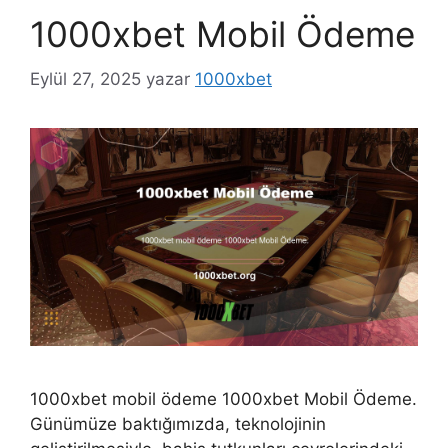
1000xbet Mobil Ödeme
Eylül 27, 2025
yazar
1000xbet
1000xbet mobil ödeme 1000xbet Mobil Ödeme.
Günümüze baktığımızda, teknolojinin