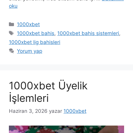
oku
Kategoriler
1000xbet
Etiketler
1000xbet bahis
,
1000xbet bahis sistemleri
,
1000xbet lig bahisleri
Yorum yap
1000xbet Üyelik
İşlemleri
Haziran 3, 2026
yazar
1000xbet