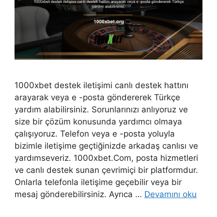
1000xbet destek iletişimi canlı destek hattını
arayarak veya e -posta göndererek Türkçe
yardım alabilirsiniz. Sorunlarınızı anlıyoruz ve
size bir çözüm konusunda yardımcı olmaya
çalışıyoruz. Telefon veya e -posta yoluyla
bizimle iletişime geçtiğinizde arkadaş canlısı ve
yardımseveriz. 1000xbet.Com, posta hizmetleri
ve canlı destek sunan çevrimiçi bir platformdur.
Onlarla telefonla iletişime geçebilir veya bir
mesaj gönderebilirsiniz. Ayrıca …
Devamını oku