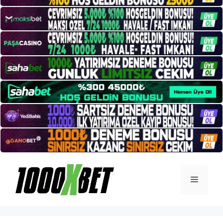
İçeriğe
atla
Menü