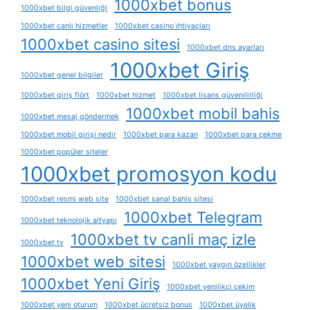
1000xbet bonus
1000xbet bilgi güvenliği
1000xbet canlı hizmetler
1000xbet casino i̇htiyaçları
1000xbet casino sitesi
1000xbet dns ayarları
1000xbet Giriş
1000xbet genel bilgiler
1000xbet giriş flört
1000xbet hizmet
1000xbet lisans güvenilirliği
1000xbet mobil bahis
1000xbet mesaj göndermek
1000xbet mobil girişi nedir
1000xbet para kazan
1000xbet para çekme
1000xbet popüler siteler
1000xbet promosyon kodu
1000xbet resmi web site
1000xbet sanal bahis sitesi
1000xbet Telegram
1000xbet teknolojik altyapı
1000xbet tv canli maç izle
1000xbet tv
1000xbet web sitesi
1000xbet yaygın özellikler
1000xbet Yeni Giriş
1000xbet yenilikçi çekim
1000xbet yeni oturum
1000xbet ücretsiz bonus
1000xbet üyelik