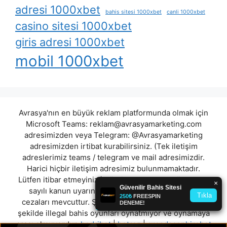
adresi 1000xbet
bahis sitesi 1000xbet
canli 1000xbet
casino sitesi 1000xbet
giris adresi 1000xbet
mobil 1000xbet
Avrasya'nın en büyük reklam platformunda olmak için
Microsoft Teams:
reklam@avrasyamarketing.com
adresimizden veya Telegram: @Avrasyamarketing
adresimizden irtibat kurabilirsiniz. (Tek iletişim
adreslerimiz teams / telegram ve mail adresimizdir.
Harici hiçbir iletişim adresimiz bulunmamaktadır.
Lütfen itibar etmeyiniz.) Türkiye yasalarına göre 7258
sayılı kanun uyarınca yasa dışı bahis oynamanın
cezaları mevcuttur. Şu an bulunduğunuz site hiç bir
şekilde illegal bahis oyunları oynatmıyor ve oynamaya
aracı olmuyordur.
hodribet
|
betroz
|
grandsapphirebet