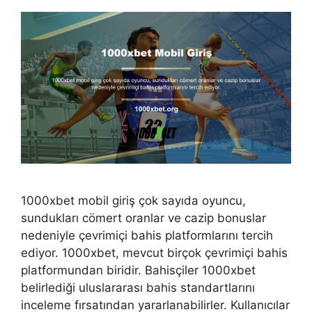
1000xbet mobil giriş çok sayıda oyuncu,
sundukları cömert oranlar ve cazip bonuslar
nedeniyle çevrimiçi bahis platformlarını tercih
ediyor. 1000xbet, mevcut birçok çevrimiçi bahis
platformundan biridir. Bahisçiler 1000xbet
belirlediği uluslararası bahis standartlarını
inceleme fırsatından yararlanabilirler. Kullanıcılar