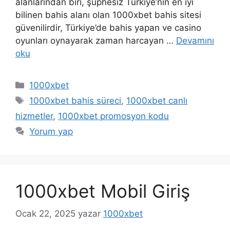
alanlarından biri, şüphesiz Türkiye’nin en iyi
bilinen bahis alanı olan 1000xbet bahis sitesi
güvenilirdir, Türkiye’de bahis yapan ve casino
oyunları oynayarak zaman harcayan …
Devamını
oku
Kategoriler
1000xbet
Etiketler
1000xbet bahis süreci
,
1000xbet canlı
hizmetler
,
1000xbet promosyon kodu
Yorum yap
1000xbet Mobil Giriş
Ocak 22, 2025
yazar
1000xbet