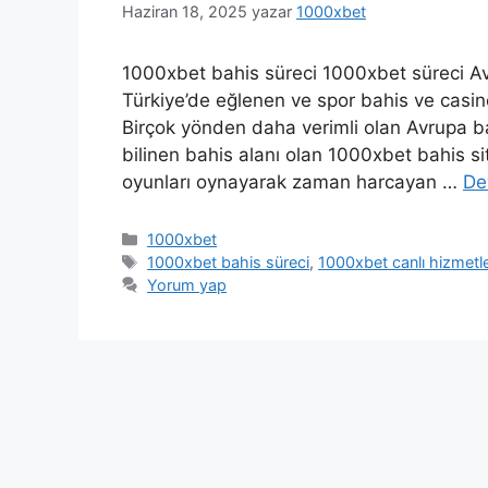
Haziran 18, 2025
yazar
1000xbet
1000xbet bahis süreci 1000xbet süreci Avr
Türkiye’de eğlenen ve spor bahis ve casin
Birçok yönden daha verimli olan Avrupa bah
bilinen bahis alanı olan 1000xbet bahis si
oyunları oynayarak zaman harcayan …
De
Kategoriler
1000xbet
Etiketler
1000xbet bahis süreci
,
1000xbet canlı hizmetl
Yorum yap