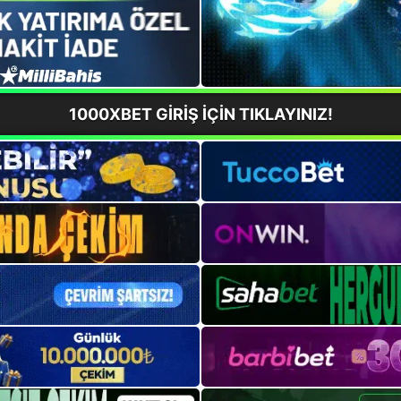
1000XBET GİRİŞ İÇİN TIKLAYINIZ!