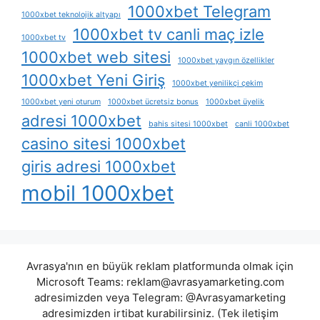
1000xbet Telegram
1000xbet teknolojik altyapı
1000xbet tv canli maç izle
1000xbet tv
1000xbet web sitesi
1000xbet yaygın özellikler
1000xbet Yeni Giriş
1000xbet yenilikçi çekim
1000xbet yeni oturum
1000xbet ücretsiz bonus
1000xbet üyelik
adresi 1000xbet
bahis sitesi 1000xbet
canli 1000xbet
casino sitesi 1000xbet
giris adresi 1000xbet
mobil 1000xbet
Avrasya'nın en büyük reklam platformunda olmak için
Microsoft Teams:
reklam@avrasyamarketing.com
adresimizden veya Telegram: @Avrasyamarketing
adresimizden irtibat kurabilirsiniz. (Tek iletişim