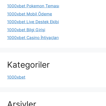
1000xbet Pokemon Teması
1000xbet Mobil Ödeme
1000xbet Live Destek Ekibi
1000xbet Bilgi Girişi
1000xbet Casino İhtiyaçları
Kategoriler
1000xbet
Arşivler