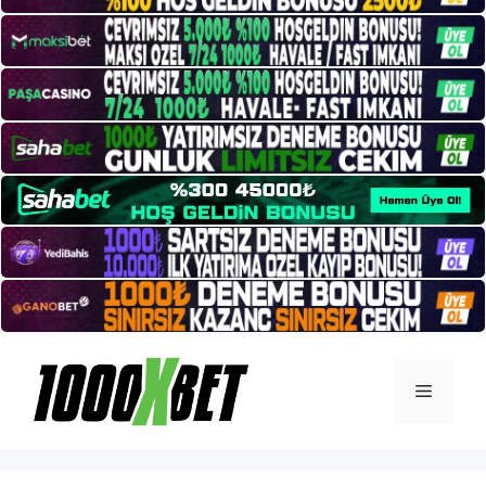
İçeriğe
atla
Menü