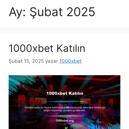
Ay:
Şubat 2025
1000xbet Katılın
Şubat 15, 2025
yazar
1000xbet