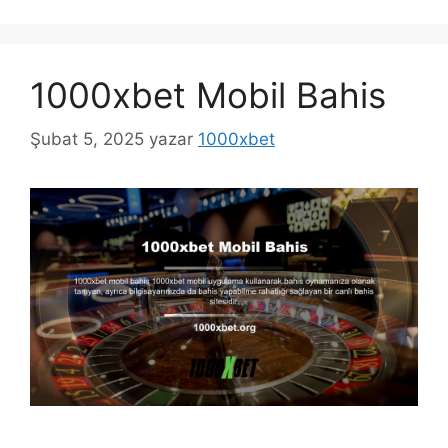
1000xbet Mobil Bahis
Şubat 5, 2025
yazar
1000xbet