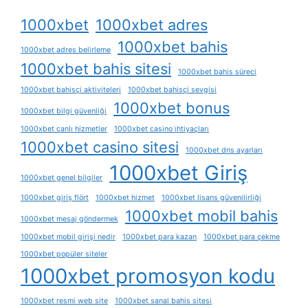
1000xbet
1000xbet adres
1000xbet bahis
1000xbet adres belirleme
1000xbet bahis sitesi
1000xbet bahis süreci
1000xbet bahisçi aktiviteleri
1000xbet bahisçi sevgisi
1000xbet bonus
1000xbet bilgi güvenliği
1000xbet canlı hizmetler
1000xbet casino i̇htiyaçları
1000xbet casino sitesi
1000xbet dns ayarları
1000xbet Giriş
1000xbet genel bilgiler
1000xbet giriş flört
1000xbet hizmet
1000xbet lisans güvenilirliği
1000xbet mobil bahis
1000xbet mesaj göndermek
1000xbet mobil girişi nedir
1000xbet para kazan
1000xbet para çekme
1000xbet popüler siteler
1000xbet promosyon kodu
1000xbet resmi web site
1000xbet sanal bahis sitesi