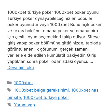
1000xbet türkiye poker 1000xbet poker oyunu
Türkiye poker oynayabileceğiniz en popüler
poker oyunudur veya 1000xbet Bunu açık poker
ve texas hold’em, omaha poker ve omaha hiro
için çeşitli oyun seçenekleri takip ediyor. Siteye
giriş yapıp poker bölümüne gittiğinizde, tabloda
görüntülenen ilk görünüm, gerçek zamanlı
verilerle elde edilen kümülatif bakiyedir. Giriş
yaptıktan sonra poker odanızdaki oyuncu …
Devamını oku
Kategoriler
1000xbet
Etiketler
1000xbet belge gereksinimi
,
1000xbet nasil
bir site
,
1000xbet türkiye poker
Yorum yap