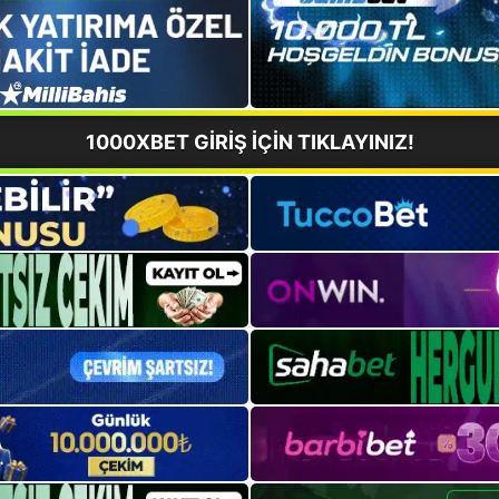
1000XBET GİRİŞ İÇİN TIKLAYINIZ!