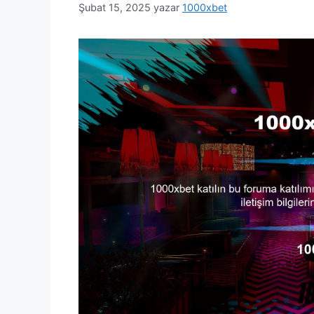
Şubat 15, 2025
yazar
1000xbet