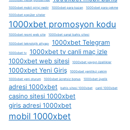
1000xbet mesaj göndermek
1000xbet mobil girişi nedir
1000xbet para kazan
1000xbet para çekme
1000xbet popüler siteler
1000xbet promosyon kodu
1000xbet resmi web site
1000xbet sanal bahis sitesi
1000xbet Telegram
1000xbet teknolojik altyapı
1000xbet tv canli maç izle
1000xbet tv
1000xbet web sitesi
1000xbet yaygın özellikler
1000xbet Yeni Giriş
1000xbet yenilikçi çekim
1000xbet yeni oturum
1000xbet ücretsiz bonus
1000xbet üyelik
adresi 1000xbet
bahis sitesi 1000xbet
canli 1000xbet
casino sitesi 1000xbet
giris adresi 1000xbet
mobil 1000xbet