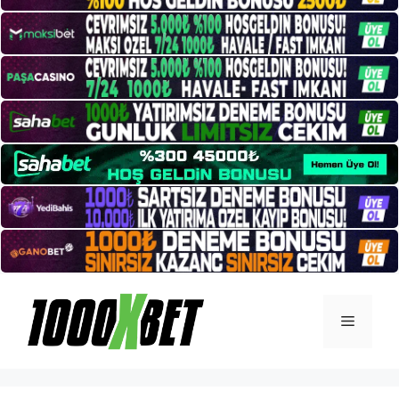
İçeriğe
atla
Menü