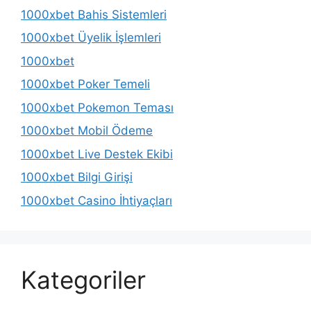
1000xbet Bahis Sistemleri
1000xbet Üyelik İşlemleri
1000xbet
1000xbet Poker Temeli
1000xbet Pokemon Teması
1000xbet Mobil Ödeme
1000xbet Live Destek Ekibi
1000xbet Bilgi Girişi
1000xbet Casino İhtiyaçları
Kategoriler