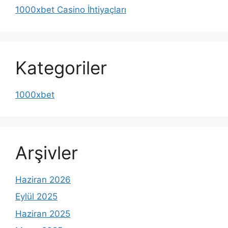
1000xbet Casino İhtiyaçları
Kategoriler
1000xbet
Arşivler
Haziran 2026
Eylül 2025
Haziran 2025