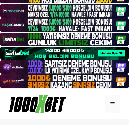
İçeriğe
atla
Menü