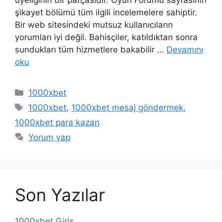
şikayet bölümü tüm ilgili incelemelere sahiptir.
Bir web sitesindeki mutsuz kullanıcıların
yorumları iyi değil. Bahisçiler, katıldıktan sonra
sundukları tüm hizmetlere bakabilir …
Devamını
oku
Kategoriler
1000xbet
Etiketler
1000xbet
,
1000xbet mesaj göndermek
,
1000xbet para kazan
Yorum yap
Son Yazılar
1000xbet Giriş