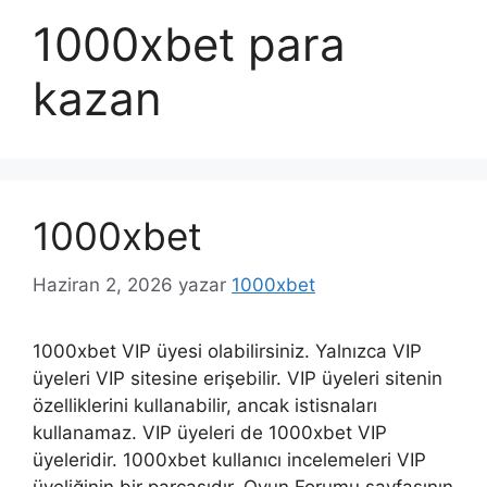
1000xbet para
kazan
1000xbet
Haziran 2, 2026
yazar
1000xbet
1000xbet VIP üyesi olabilirsiniz. Yalnızca VIP
üyeleri VIP sitesine erişebilir. VIP üyeleri sitenin
özelliklerini kullanabilir, ancak istisnaları
kullanamaz. VIP üyeleri de 1000xbet VIP
üyeleridir. 1000xbet kullanıcı incelemeleri VIP
üyeliğinin bir parçasıdır. Oyun Forumu sayfasının