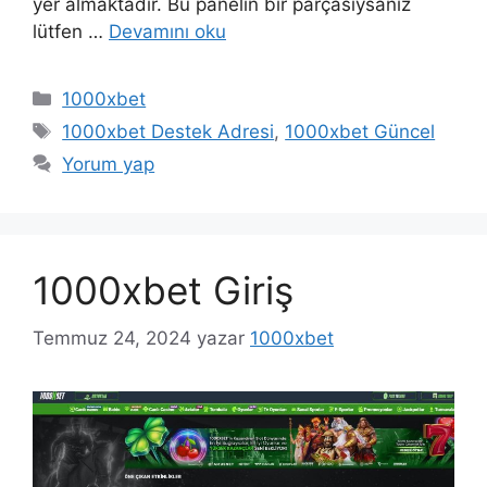
yer almaktadır. Bu panelin bir parçasıysanız
lütfen …
Devamını oku
Kategoriler
1000xbet
Etiketler
1000xbet Destek Adresi
,
1000xbet Güncel
Yorum yap
1000xbet Giriş
Temmuz 24, 2024
yazar
1000xbet