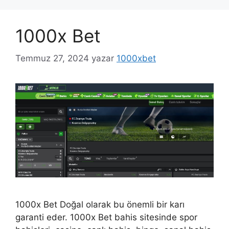
1000x Bet
Temmuz 27, 2024
yazar
1000xbet
1000x Bet Doğal olarak bu önemli bir karı
garanti eder. 1000x Bet bahis sitesinde spor