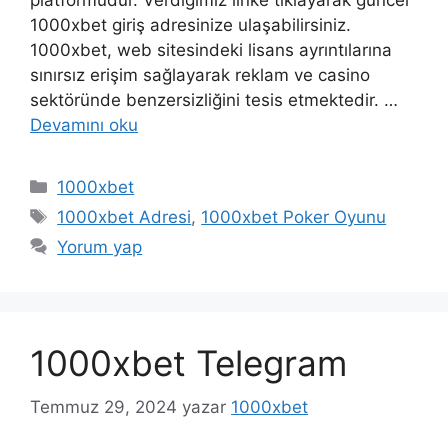
1000xbet giriş adresinize ulaşabilirsiniz.
1000xbet, web sitesindeki lisans ayrıntılarına
sınırsız erişim sağlayarak reklam ve casino
sektöründe benzersizliğini tesis etmektedir. …
Devamını oku
Kategoriler
1000xbet
Etiketler
1000xbet Adresi
,
1000xbet Poker Oyunu
Yorum yap
1000xbet Telegram
Temmuz 29, 2024
yazar
1000xbet