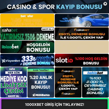
×
1000XBET GİRİŞ İÇİN TIKLAYINIZ!