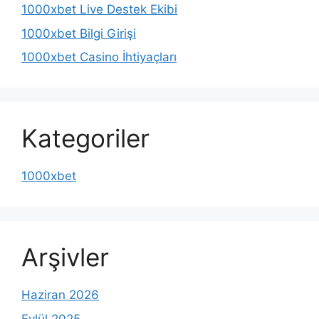
1000xbet Live Destek Ekibi
1000xbet Bilgi Girişi
1000xbet Casino İhtiyaçları
Kategoriler
1000xbet
Arşivler
Haziran 2026
Eylül 2025