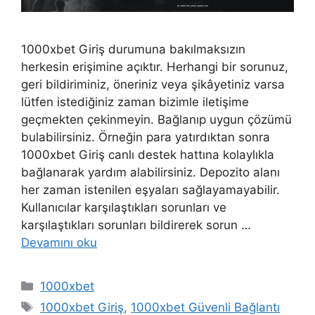
1000xbet Giriş durumuna bakılmaksızın
herkesin erişimine açıktır. Herhangi bir sorunuz,
geri bildiriminiz, öneriniz veya şikâyetiniz varsa
lütfen istediğiniz zaman bizimle iletişime
geçmekten çekinmeyin. Bağlanıp uygun çözümü
bulabilirsiniz. Örneğin para yatırdıktan sonra
1000xbet Giriş canlı destek hattına kolaylıkla
bağlanarak yardım alabilirsiniz. Depozito alanı
her zaman istenilen eşyaları sağlayamayabilir.
Kullanıcılar karşılaştıkları sorunları ve
karşılaştıkları sorunları bildirerek sorun …
Devamını oku
Kategoriler
1000xbet
Etiketler
1000xbet Giriş
,
1000xbet Güvenli Bağlantı