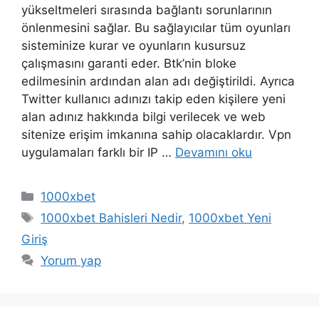
yükseltmeleri sırasında bağlantı sorunlarının
önlenmesini sağlar. Bu sağlayıcılar tüm oyunları
sisteminize kurar ve oyunların kusursuz
çalışmasını garanti eder. Btk’nin bloke
edilmesinin ardından alan adı değiştirildi. Ayrıca
Twitter kullanıcı adınızı takip eden kişilere yeni
alan adınız hakkında bilgi verilecek ve web
sitenize erişim imkanına sahip olacaklardır. Vpn
uygulamaları farklı bir IP …
Devamını oku
Kategoriler
1000xbet
Etiketler
1000xbet Bahisleri Nedir
,
1000xbet Yeni
Giriş
Yorum yap