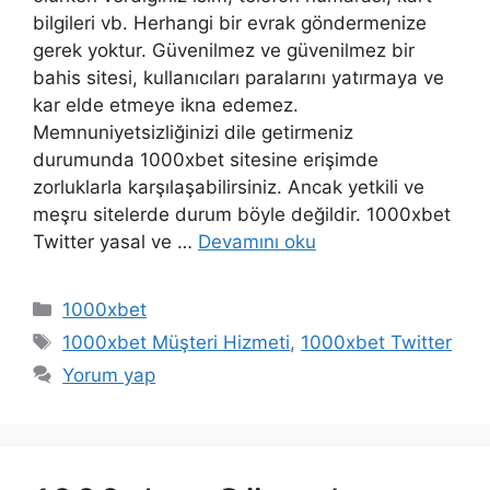
bilgileri vb. Herhangi bir evrak göndermenize
gerek yoktur. Güvenilmez ve güvenilmez bir
bahis sitesi, kullanıcıları paralarını yatırmaya ve
kar elde etmeye ikna edemez.
Memnuniyetsizliğinizi dile getirmeniz
durumunda 1000xbet sitesine erişimde
zorluklarla karşılaşabilirsiniz. Ancak yetkili ve
meşru sitelerde durum böyle değildir. 1000xbet
Twitter yasal ve …
Devamını oku
Kategoriler
1000xbet
Etiketler
1000xbet Müşteri Hizmeti
,
1000xbet Twitter
Yorum yap