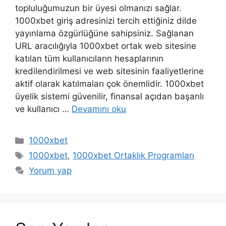
topluluğumuzun bir üyesi olmanızı sağlar.
1000xbet giriş adresinizi tercih ettiğiniz dilde
yayınlama özgürlüğüne sahipsiniz. Sağlanan
URL aracılığıyla 1000xbet ortak web sitesine
katılan tüm kullanıcıların hesaplarının
kredilendirilmesi ve web sitesinin faaliyetlerine
aktif olarak katılmaları çok önemlidir. 1000xbet
üyelik sistemi güvenilir, finansal açıdan başarılı
ve kullanıcı …
Devamını oku
Kategoriler
1000xbet
Etiketler
1000xbet
,
1000xbet Ortaklık Programları
Yorum yap