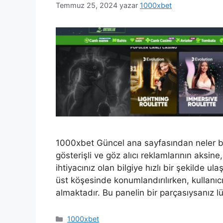
Temmuz 25, 2024
yazar
1000xbet
1000xbet Güncel ana sayfasından neler bekl
gösterişli ve göz alıcı reklamlarının aksin
ihtiyacınız olan bilgiye hızlı bir şekilde 
üst köşesinde konumlandırılırken, kullanıc
almaktadır. Bu panelin bir parçasıysanız 
Kategoriler
1000xbet