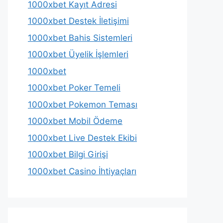
1000xbet Kayıt Adresi
1000xbet Destek İletişimi
1000xbet Bahis Sistemleri
1000xbet Üyelik İşlemleri
1000xbet
1000xbet Poker Temeli
1000xbet Pokemon Teması
1000xbet Mobil Ödeme
1000xbet Live Destek Ekibi
1000xbet Bilgi Girişi
1000xbet Casino İhtiyaçları