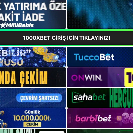
1000XBET GİRİŞ İÇİN TIKLAYINIZ!