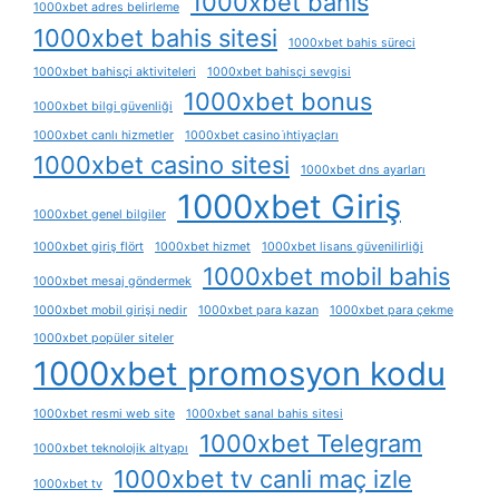
1000xbet bahis
1000xbet adres belirleme
1000xbet bahis sitesi
1000xbet bahis süreci
1000xbet bahisçi aktiviteleri
1000xbet bahisçi sevgisi
1000xbet bonus
1000xbet bilgi güvenliği
1000xbet canlı hizmetler
1000xbet casino i̇htiyaçları
1000xbet casino sitesi
1000xbet dns ayarları
1000xbet Giriş
1000xbet genel bilgiler
1000xbet giriş flört
1000xbet hizmet
1000xbet lisans güvenilirliği
1000xbet mobil bahis
1000xbet mesaj göndermek
1000xbet mobil girişi nedir
1000xbet para kazan
1000xbet para çekme
1000xbet popüler siteler
1000xbet promosyon kodu
1000xbet resmi web site
1000xbet sanal bahis sitesi
1000xbet Telegram
1000xbet teknolojik altyapı
1000xbet tv canli maç izle
1000xbet tv