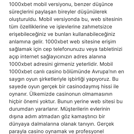
1000xbet mobil versiyonu, benzer düşünce
süreçlerini paylaşan bireyler düşünülerek
oluşturuldu. Mobil versiyonda bu, web sitesinin
tüm özelliklerine ve işlevlerine zahmetsizce
erişebileceğiniz ve bunları kullanabileceğiniz
anlamına gelir. 1000xbet web sitesine erişim
sağlamak için cep telefonunuzu veya tabletinizi
açıp internet sağlayıcınızın adres alanına
1000xbet adresini girmeniz yeterlidir. Mobil
1000xbet canlı casino bölümünde Avrupa’nın en
saygın oyun şirketleriyle işbirliği yapıyoruz. Bu
sayede oyun gerçek bir casinodaymış hissi ile
oynanır. Ülkemizde casinonun olmamasının
hiçbir önemi yoktur. Bunun yerine web sitesi bu
durumdan yararlanır. Müşterilerin evlerinin
dışına adım atmadan göz kamaştırıcı bir
dünyaya dalmalarına olanak tanıyın. Gerçek
parayla casino oynamak ve profesyonel