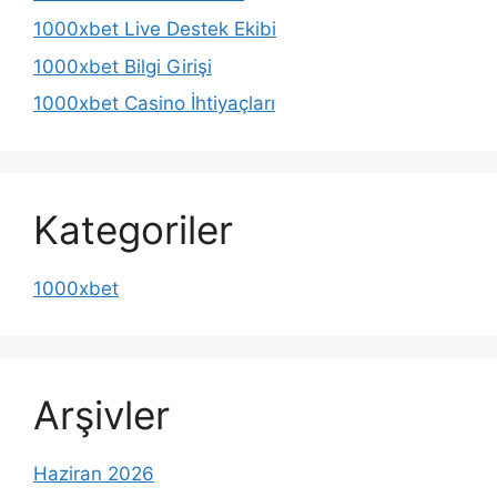
1000xbet Live Destek Ekibi
1000xbet Bilgi Girişi
1000xbet Casino İhtiyaçları
Kategoriler
1000xbet
Arşivler
Haziran 2026