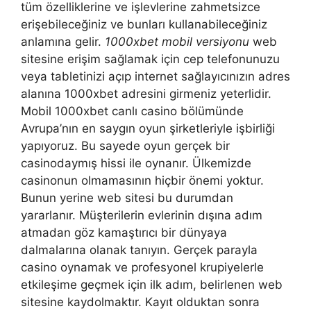
tüm özelliklerine ve işlevlerine zahmetsizce
erişebileceğiniz ve bunları kullanabileceğiniz
anlamına gelir.
1000xbet mobil versiyonu
web
sitesine erişim sağlamak için cep telefonunuzu
veya tabletinizi açıp internet sağlayıcınızın adres
alanına 1000xbet adresini girmeniz yeterlidir.
Mobil 1000xbet canlı casino bölümünde
Avrupa’nın en saygın oyun şirketleriyle işbirliği
yapıyoruz. Bu sayede oyun gerçek bir
casinodaymış hissi ile oynanır. Ülkemizde
casinonun olmamasının hiçbir önemi yoktur.
Bunun yerine web sitesi bu durumdan
yararlanır. Müşterilerin evlerinin dışına adım
atmadan göz kamaştırıcı bir dünyaya
dalmalarına olanak tanıyın. Gerçek parayla
casino oynamak ve profesyonel krupiyelerle
etkileşime geçmek için ilk adım, belirlenen web
sitesine kaydolmaktır. Kayıt olduktan sonra