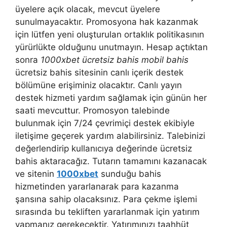
üyelere açık olacak, mevcut üyelere
sunulmayacaktır. Promosyona hak kazanmak
için lütfen yeni oluşturulan ortaklık politikasının
yürürlükte olduğunu unutmayın. Hesap açtıktan
sonra
1000xbet ücretsiz bahis mobil bahis
ücretsiz bahis sitesinin canlı içerik destek
bölümüne erişiminiz olacaktır. Canlı yayın
destek hizmeti yardım sağlamak için günün her
saati mevcuttur. Promosyon talebinde
bulunmak için 7/24 çevrimiçi destek ekibiyle
iletişime geçerek yardım alabilirsiniz. Talebinizi
değerlendirip kullanıcıya değerinde ücretsiz
bahis aktaracağız. Tutarın tamamını kazanacak
ve sitenin
1000xbet
sunduğu bahis
hizmetinden yararlanarak para kazanma
şansına sahip olacaksınız. Para çekme işlemi
sırasında bu tekliften yararlanmak için yatırım
yapmanız gerekecektir. Yatırımınızı taahhüt