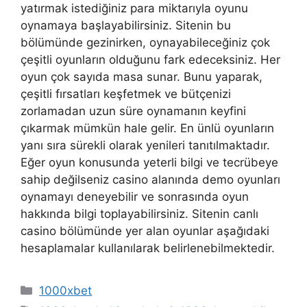
yatırmak istediğiniz para miktarıyla oyunu
oynamaya başlayabilirsiniz. Sitenin bu
bölümünde gezinirken, oynayabileceğiniz çok
çeşitli oyunların olduğunu fark edeceksiniz. Her
oyun çok sayıda masa sunar. Bunu yaparak,
çeşitli fırsatları keşfetmek ve bütçenizi
zorlamadan uzun süre oynamanın keyfini
çıkarmak mümkün hale gelir. En ünlü oyunların
yanı sıra sürekli olarak yenileri tanıtılmaktadır.
Eğer oyun konusunda yeterli bilgi ve tecrübeye
sahip değilseniz casino alanında demo oyunları
oynamayı deneyebilir ve sonrasında oyun
hakkında bilgi toplayabilirsiniz. Sitenin canlı
casino bölümünde yer alan oyunlar aşağıdaki
hesaplamalar kullanılarak belirlenebilmektedir.
Kategoriler
1000xbet