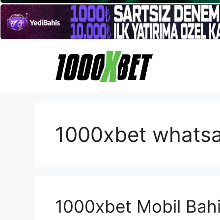
İçeriğe
atla
1000xbet whats
1000xbet Mobil Bah