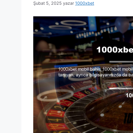
Şubat 5, 2025
yazar
1000xbet