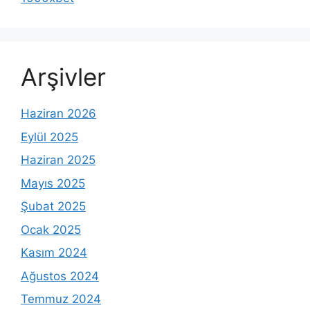
Arşivler
Haziran 2026
Eylül 2025
Haziran 2025
Mayıs 2025
Şubat 2025
Ocak 2025
Kasım 2024
Ağustos 2024
Temmuz 2024