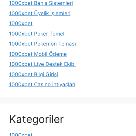
1000xbet Bahis Sistemleri
1000xbet Üyelik İşlemleri
1000xbet
1000xbet Poker Temeli
1000xbet Pokemon Teması
1000xbet Mobil Ödeme
1000xbet Live Destek Ekibi
1000xbet Bilgi Girişi
1000xbet Casino İhtiyaçları
Kategoriler
1000xbet