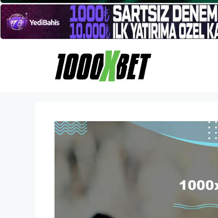
İçeriğe
atla