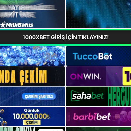
1000XBET GİRİŞ İÇİN TIKLAYINIZ!