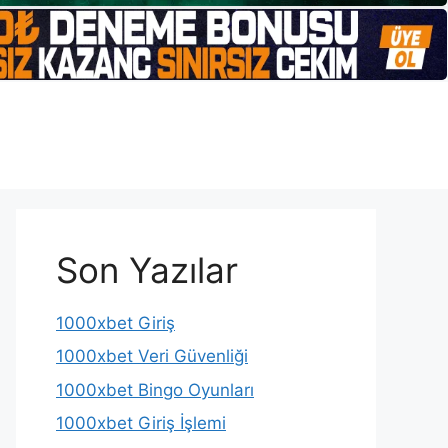
Son Yazılar
1000xbet Giriş
1000xbet Veri Güvenliği
1000xbet Bingo Oyunları
1000xbet Giriş İşlemi