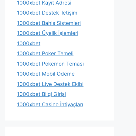
1000xbet Kayıt Adresi
1000xbet Destek İletişimi
1000xbet Bahis Sistemleri
1000xbet Üyelik İşlemleri
1000xbet
1000xbet Poker Temeli
1000xbet Pokemon Teması
1000xbet Mobil Ödeme
1000xbet Live Destek Ekibi
1000xbet Bilgi Girişi
1000xbet Casino İhtiyaçları