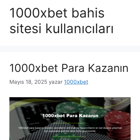
1000xbet bahis
sitesi kullanıcıları
1000xbet Para Kazanın
Mayıs 18, 2025
yazar
1000xbet