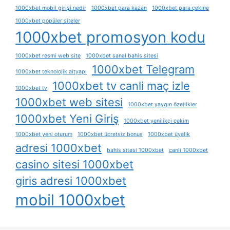
1000xbet mobil girişi nedir
1000xbet para kazan
1000xbet para çekme
1000xbet popüler siteler
1000xbet promosyon kodu
1000xbet resmi web site
1000xbet sanal bahis sitesi
1000xbet Telegram
1000xbet teknolojik altyapı
1000xbet tv canli maç izle
1000xbet tv
1000xbet web sitesi
1000xbet yaygın özellikler
1000xbet Yeni Giriş
1000xbet yenilikçi çekim
1000xbet yeni oturum
1000xbet ücretsiz bonus
1000xbet üyelik
adresi 1000xbet
bahis sitesi 1000xbet
canli 1000xbet
casino sitesi 1000xbet
giris adresi 1000xbet
mobil 1000xbet