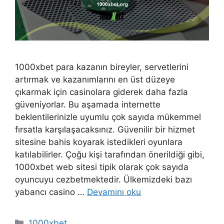
1000xbet para kazanın bireyler, servetlerini
artırmak ve kazanımlarını en üst düzeye
çıkarmak için casinolara giderek daha fazla
güveniyorlar. Bu aşamada internette
beklentilerinizle uyumlu çok sayıda mükemmel
fırsatla karşılaşacaksınız. Güvenilir bir hizmet
sitesine bahis koyarak istedikleri oyunlara
katılabilirler. Çoğu kişi tarafından önerildiği gibi,
1000xbet web sitesi tipik olarak çok sayıda
oyuncuyu cezbetmektedir. Ülkemizdeki bazı
yabancı casino …
Devamını oku
Kategoriler
1000xbet