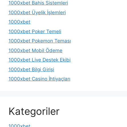
1000xbet Bahis Sistemleri
1000xbet Üyelik İşlemleri
1000xbet
1000xbet Poker Temeli
1000xbet Pokemon Teması
1000xbet Mobil Ödeme
1000xbet Live Destek Ekibi
1000xbet Bilgi Girişi
1000xbet Casino İhtiyaçları
Kategoriler
1000xbet