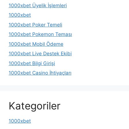
1000xbet Üyelik İşlemleri
1000xbet
1000xbet Poker Temeli
1000xbet Pokemon Teması
1000xbet Mobil Ödeme
1000xbet Live Destek Ekibi
1000xbet Bilgi Girişi
1000xbet Casino İhtiyaçları
Kategoriler
1000xbet