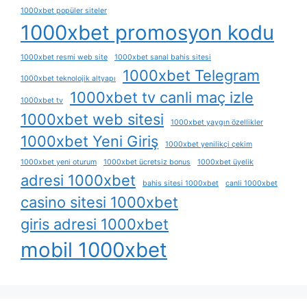
1000xbet popüler siteler
1000xbet promosyon kodu
1000xbet resmi web site
1000xbet sanal bahis sitesi
1000xbet Telegram
1000xbet teknolojik altyapı
1000xbet tv canli maç izle
1000xbet tv
1000xbet web sitesi
1000xbet yaygın özellikler
1000xbet Yeni Giriş
1000xbet yenilikçi çekim
1000xbet yeni oturum
1000xbet ücretsiz bonus
1000xbet üyelik
adresi 1000xbet
bahis sitesi 1000xbet
canli 1000xbet
casino sitesi 1000xbet
giris adresi 1000xbet
mobil 1000xbet