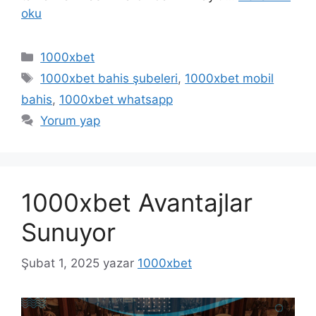
oku
Kategoriler
1000xbet
Etiketler
1000xbet bahis şubeleri
,
1000xbet mobil
bahis
,
1000xbet whatsapp
Yorum yap
1000xbet Avantajlar
Sunuyor
Şubat 1, 2025
yazar
1000xbet