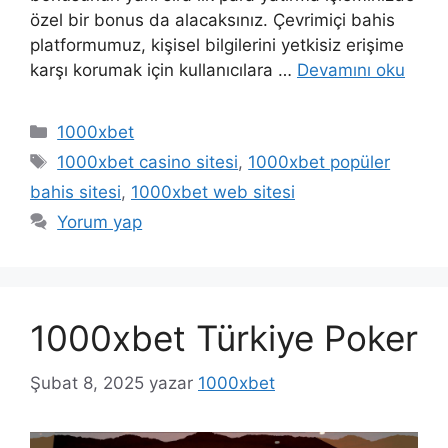
özel bir bonus da alacaksınız. Çevrimiçi bahis
platformumuz, kişisel bilgilerini yetkisiz erişime
karşı korumak için kullanıcılara …
Devamını oku
Kategoriler
1000xbet
Etiketler
1000xbet casino sitesi
,
1000xbet popüler
bahis sitesi
,
1000xbet web sitesi
Yorum yap
1000xbet Türkiye Poker
Şubat 8, 2025
yazar
1000xbet