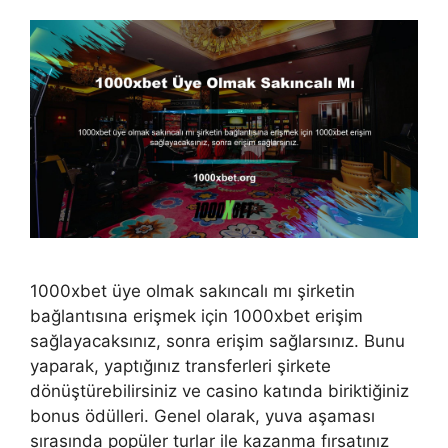
1000xbet üye olmak sakıncalı mı şirketin
bağlantısına erişmek için 1000xbet erişim
sağlayacaksınız, sonra erişim sağlarsınız. Bunu
yaparak, yaptığınız transferleri şirkete
dönüştürebilirsiniz ve casino katında biriktiğiniz
bonus ödülleri. Genel olarak, yuva aşaması
sırasında popüler turlar ile kazanma fırsatınız