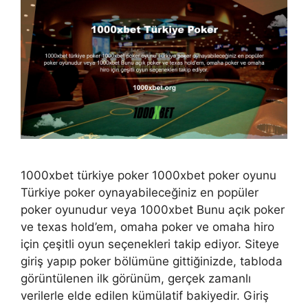
1000xbet türkiye poker 1000xbet poker oyunu
Türkiye poker oynayabileceğiniz en popüler
poker oyunudur veya 1000xbet Bunu açık poker
ve texas hold’em, omaha poker ve omaha hiro
için çeşitli oyun seçenekleri takip ediyor. Siteye
giriş yapıp poker bölümüne gittiğinizde, tabloda
görüntülenen ilk görünüm, gerçek zamanlı
verilerle elde edilen kümülatif bakiyedir. Giriş