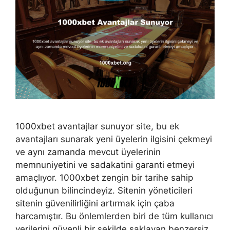
1000xbet avantajlar sunuyor site, bu ek
avantajları sunarak yeni üyelerin ilgisini çekmeyi
ve aynı zamanda mevcut üyelerinin
memnuniyetini ve sadakatini garanti etmeyi
amaçlıyor. 1000xbet zengin bir tarihe sahip
olduğunun bilincindeyiz. Sitenin yöneticileri
sitenin güvenilirliğini artırmak için çaba
harcamıştır. Bu önlemlerden biri de tüm kullanıcı
verilerini güvenli bir şekilde saklayan benzersiz