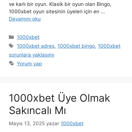
ve karlı bir oyun. Klasik bir oyun olan Bingo,
1000xbet oyun sitesinin üyeleri için en …
Devamını oku
Kategoriler
1000xbet
Etiketler
1000xbet adres
,
1000xbet bingo
,
1000xbet
sorunlara yaklaşımı
Yorum yap
1000xbet Üye Olmak
Sakıncalı Mı
Mayıs 13, 2025
yazar
1000xbet